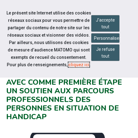
Accéder à notre page Facebook
Accéder à notre page Youtube
Accéder à notre page Linkedin
Aller à la navigation
Le présent site Internet utilise des cookies
Aller au contenu
J'accepte
réseaux sociaux pour vous permettre de
tout
partager du contenu de notre site sur les
réseaux sociaux et visionner des vidéos.
Personnaliser
Par ailleurs, nous utilisons des cookies
Je refuse
de mesure d’audience MATOMO qui sont
Notre actualité
tout
exempts de recueil du consentement.
LANCEMENT DE LA PLATEFORME
Pour plus de renseignements,
cliquez ici
.
« MON PARCOURS HANDICAP »
AVEC COMME PREMIÈRE ÉTAPE
UN SOUTIEN AUX PARCOURS
PROFESSIONNELS DES
PERSONNES EN SITUATION DE
HANDICAP