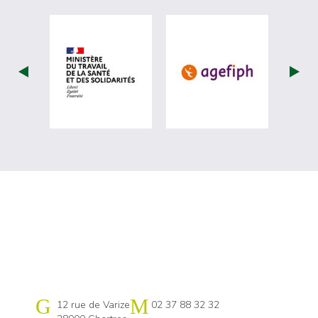
visiter les site de Ministère du travail (nou
visiter les sit
Cap emploi 28
12 rue de Varize
02 37 88 32 32