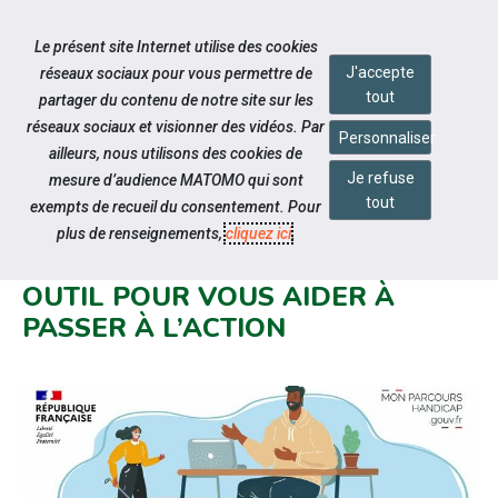
Accéder à notre page Facebook
Accéder à notre page Youtube
Accéder à notre page Linkedin
Aller à la navigation
Le présent site Internet utilise des cookies
Aller au contenu
J'accepte
réseaux sociaux pour vous permettre de
tout
partager du contenu de notre site sur les
réseaux sociaux et visionner des vidéos. Par
Personnaliser
ailleurs, nous utilisons des cookies de
Je refuse
mesure d’audience MATOMO qui sont
Notre actualité
tout
exempts de recueil du consentement. Pour
AUTODIAGNOSTIC HANDICAP
plus de renseignements,
cliquez ici
.
POUR LES EMPLOYEURS : UN
OUTIL POUR VOUS AIDER À
PASSER À L’ACTION